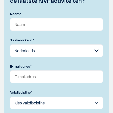
de laatste KIVI-activiteiten?
Naam
*
Taalvoorkeur
*
E-mailadres
*
Vakdiscipline
*