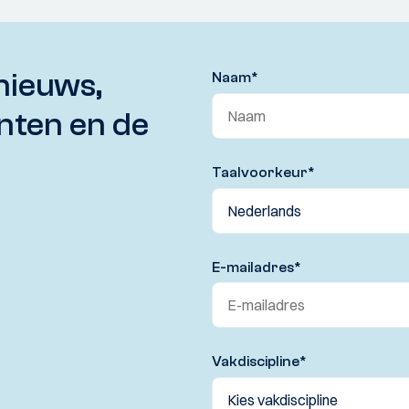
nieuws,
Naam
*
nten en de
Taalvoorkeur
*
E-mailadres
*
Vakdiscipline
*