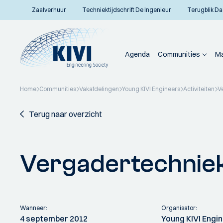
Zaalverhuur
Techniektijdschrift De Ingenieur
Terugblik Da
Agenda
Communities
Ma
Home
Communities
Vakafdelingen
Young KIVI Engineers
Activiteiten
V
Terug naar overzicht
Vergadertechnie
Wanneer:
Organisator:
4 september 2012
Young KIVI Engi