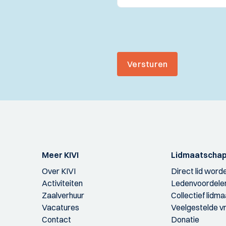
Versturen
Meer KIVI
Lidmaatscha
Over KIVI
Direct lid word
Activiteiten
Ledenvoordele
Zaalverhuur
Collectief lidm
Vacatures
Veelgestelde v
Contact
Donatie