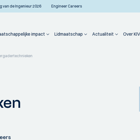
g van de Ingenieur 2026
Engineer Careers
atschappelijke impact
Lidmaatschap
Actualiteit
Over KIV
ergadertechnieken
ken
neers