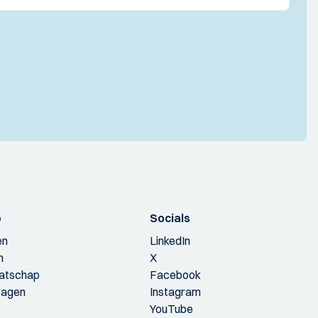
p
Socials
en
LinkedIn
n
X
aatschap
Facebook
ragen
Instagram
YouTube