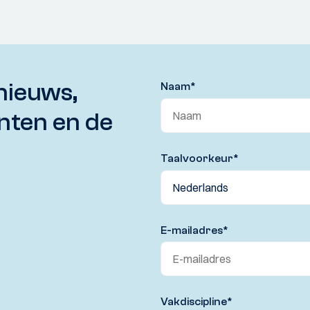
nieuws,
Naam
*
nten en de
Taalvoorkeur
*
E-mailadres
*
Vakdiscipline
*