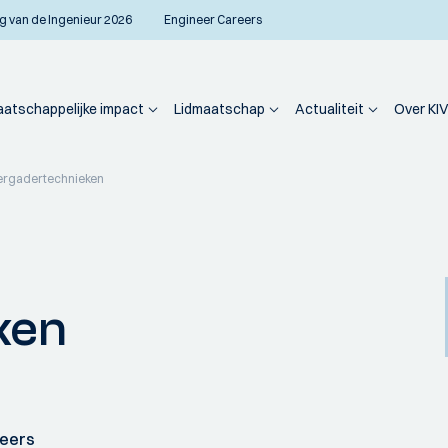
g van de Ingenieur 2026
Engineer Careers
atschappelijke impact
Lidmaatschap
Actualiteit
Over KIV
ergadertechnieken
ken
neers