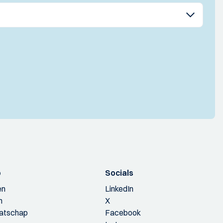
p
Socials
en
LinkedIn
n
X
aatschap
Facebook