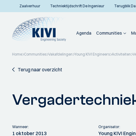
Zaalverhuur
Techniektijdschrift De Ingenieur
Terugblik Da
Agenda
Communities
Ma
Home
Communities
Vakafdelingen
Young KIVI Engineers
Activiteiten
V
Terug naar overzicht
Vergadertechnie
Wanneer:
Organisator:
1 oktober 2013
Young KIVI Engi