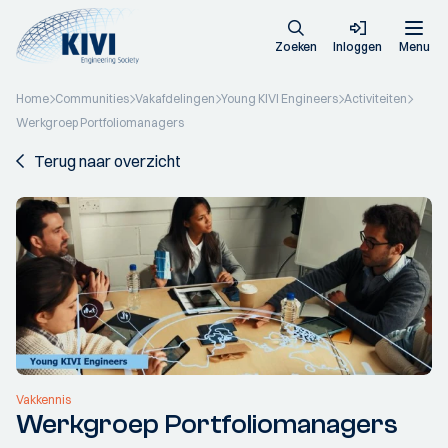
Zoeken
Inloggen
Menu
Home
Communities
Vakafdelingen
Young KIVI Engineers
Activiteiten
Werkgroep Portfoliomanagers
Terug naar overzicht
Vakkennis
Werkgroep Portfoliomanagers