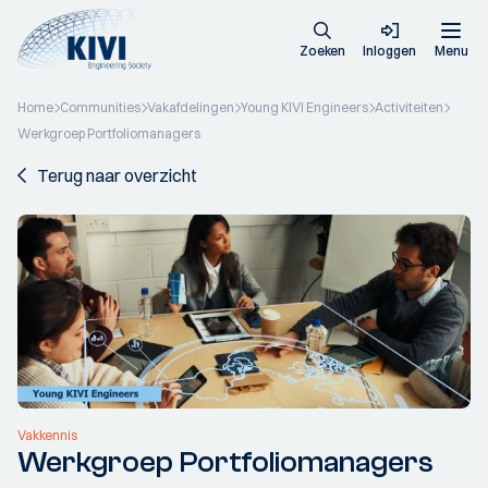
Zoeken
Inloggen
Menu
Home
Communities
Vakafdelingen
Young KIVI Engineers
Activiteiten
Werkgroep Portfoliomanagers
Terug naar overzicht
Vakkennis
Werkgroep Portfoliomanagers