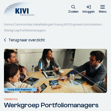
Zoeken
Inloggen
Menu
Home
Communities
Vakafdelingen
Young KIVI Engineers
Activiteiten
Werkgroep Portfoliomanagers
Terug naar overzicht
Vakkennis
Werkgroep Portfoliomanagers