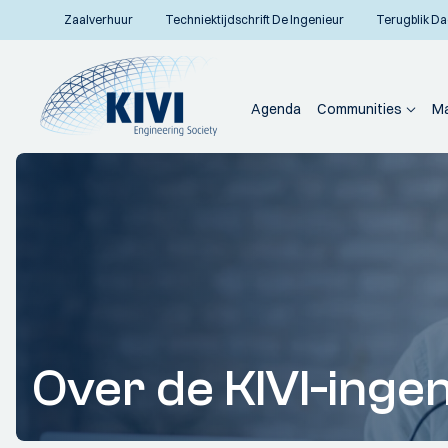
Zaalverhuur
Techniektijdschrift De Ingenieur
Terugblik Da
Agenda
Communities
Ma
Over de KIVI-inge