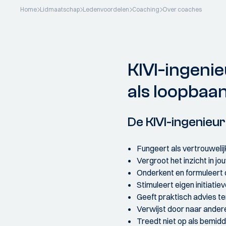
Home
Lidmaatschap
Ledenvoordelen
Coaching
Over coaches
KIVI-ingenie
als loopbaa
De KIVI-ingenieu
Fungeert als vertrouwelij
Vergroot het inzicht in jo
Onderkent en formuleert d
Stimuleert eigen initiatiev
Geeft praktisch advies ten
Verwijst door naar andere
Treedt niet op als bemidd