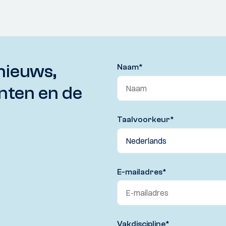
nieuws,
Naam
*
nten en de
Taalvoorkeur
*
E-mailadres
*
Vakdiscipline
*