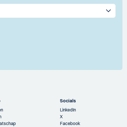
p
Socials
en
LinkedIn
n
X
aatschap
Facebook