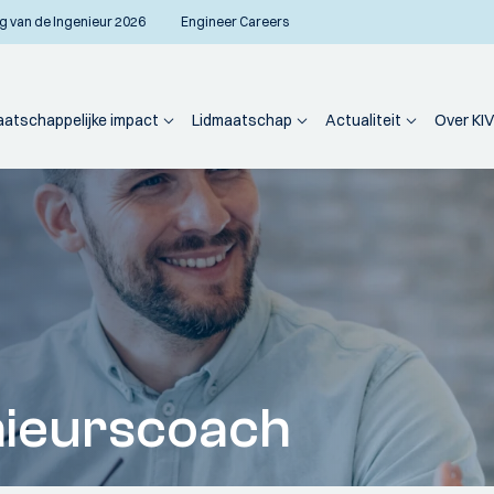
g van de Ingenieur 2026
Engineer Careers
atschappelijke impact
Lidmaatschap
Actualiteit
Over KIV
nieurscoach