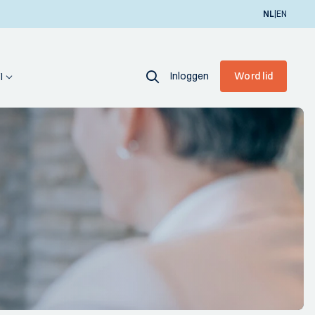
|
NL
EN
Inloggen
Word lid
I