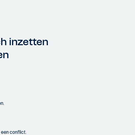
ch inzetten
en
en.
een conflict.