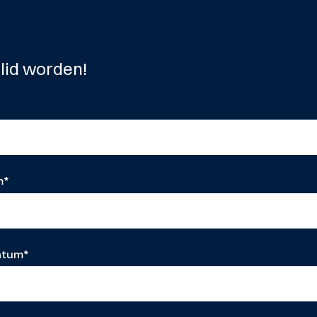
l lid worden!
m
*
atum
*