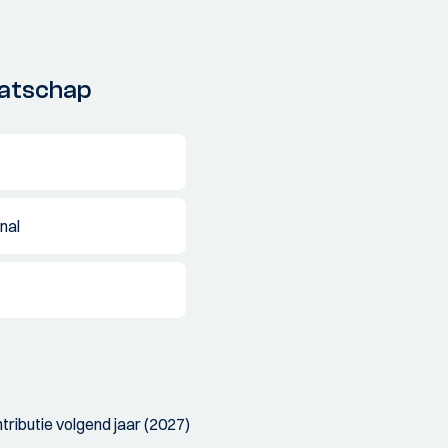
aatschap
nal
ntributie volgend jaar (2027)