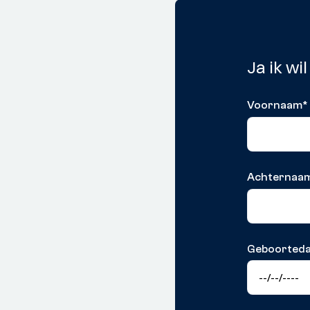
Ja ik wi
Voornaam
*
Achternaa
Geboorted