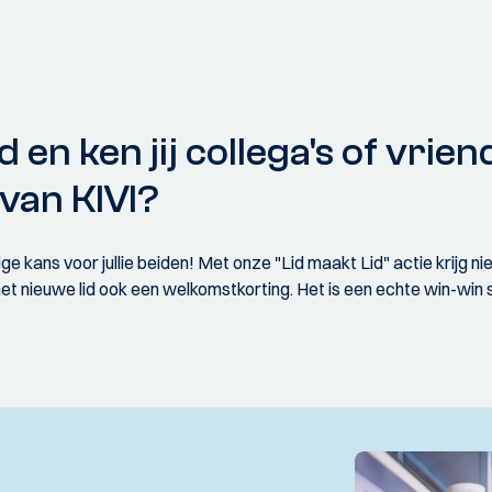
lid en ken jij collega's of vri
n van KIVI?
ans voor jullie beiden! Met onze "Lid maakt Lid" actie krijg niet a
et nieuwe lid ook een welkomstkorting. Het is een echte win-win s