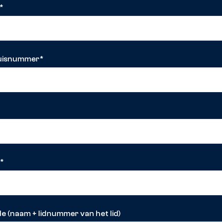
*
huisnummer
*
s
*
e (naam + lidnummer van het lid)