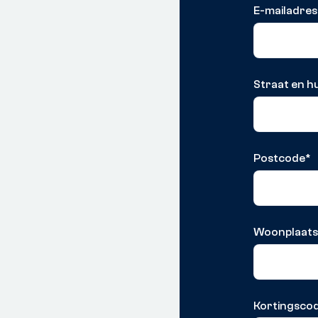
E-mailadres
Straat en 
Postcode
*
Woonplaat
Kortingscod