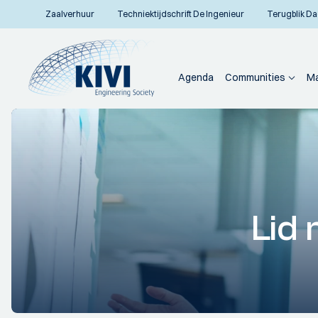
Zaalverhuur
Techniektijdschrift De Ingenieur
Terugblik Da
Agenda
Communities
Ma
Lid 