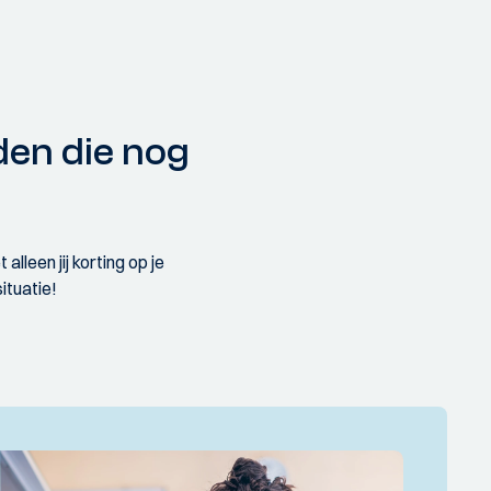
enden die nog
lleen jij korting op je
ituatie!