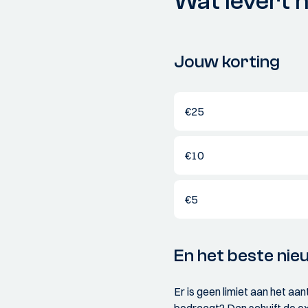
Wat levert 
Jouw korting
€25
€10
€5
En het beste nie
Er is geen limiet aan het aa
bedraagt? Dan schuift de ex