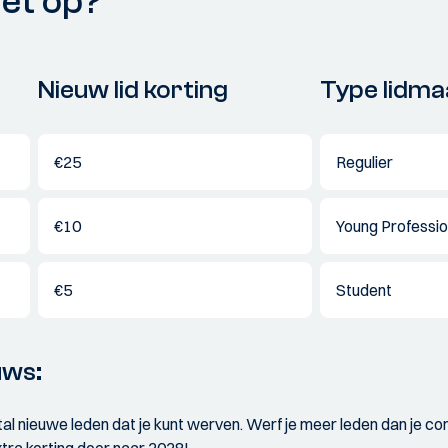
het op?
Nieuw lid korting
Type lidm
€25
Regulier
€10
Young Professio
€5
Student
uws:
ntal nieuwe leden dat je kunt werven. Werf je meer leden dan je co
tra korting door naar 2028!