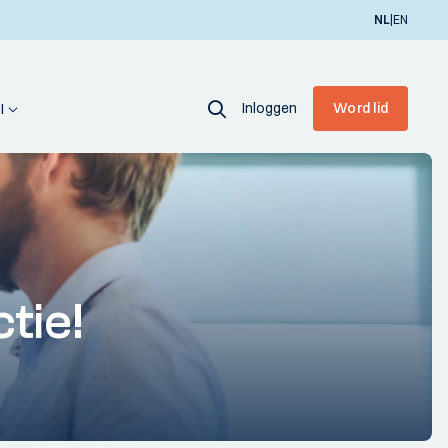
|
NL
EN
Inloggen
Word lid
I
ctie!