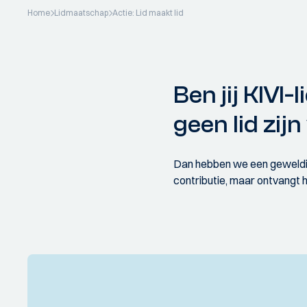
Home
Lidmaatschap
Actie: Lid maakt lid
Ben jij KIVI-
geen lid zij
Dan hebben we een geweldige k
contributie, maar ontvangt h