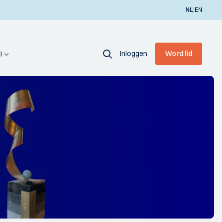
|
NL
EN
Inloggen
Word lid
I