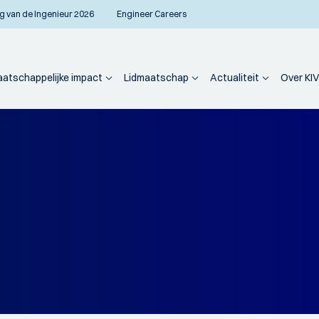
g van de Ingenieur 2026
Engineer Careers
atschappelijke impact
Lidmaatschap
Actualiteit
Over KIV