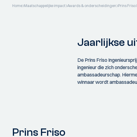
Home
Maatschappelijke impact
Awards & onderscheidingen
Prins Friso
Jaarlijkse u
De Prins Friso Ingenieursprij
ingenieur die zich ondersch
ambassadeurschap. Hiermee 
winnaar wordt ambassadeur v
Prins Friso