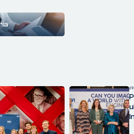
ria
29
P
u
I