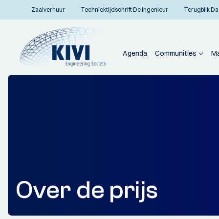
Zaalverhuur
Techniektijdschrift De Ingenieur
Terugblik Da
Agenda
Communities
Ma
Over de prijs