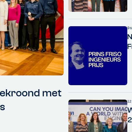
9 
N
F
 bekroond met
12
js
W