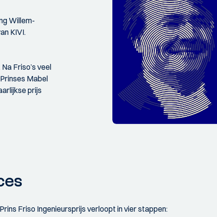
ing Willem-
an KIVI.
 Na Friso’s veel
 Prinses Mabel
rlijkse prijs
ces
rins Friso Ingenieursprijs verloopt in vier stappen: