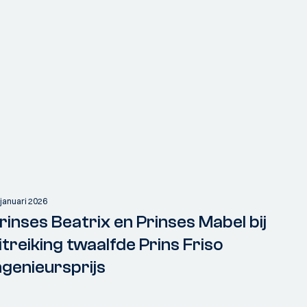
 januari 2026
rinses Beatrix en Prinses Mabel bij
itreiking twaalfde Prins Friso
ngenieursprijs