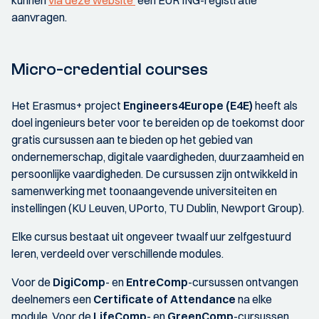
kunnen
via deze website
een EUR ING-registratie
aanvragen.
Micro-credential courses
Het Erasmus+ project
Engineers4Europe (E4E)
heeft als
doel ingenieurs beter voor te bereiden op de toekomst door
gratis cursussen aan te bieden op het gebied van
ondernemerschap, digitale vaardigheden, duurzaamheid en
persoonlijke vaardigheden. De cursussen zijn ontwikkeld in
samenwerking met toonaangevende universiteiten en
instellingen (KU Leuven, UPorto, TU Dublin, Newport Group).
Elke cursus bestaat uit ongeveer twaalf uur zelfgestuurd
leren, verdeeld over verschillende modules.
Voor de
DigiComp
- en
EntreComp
-cursussen ontvangen
deelnemers een
Certificate of Attendance
na elke
module. Voor de
LifeComp
- en
GreenComp
-cursussen