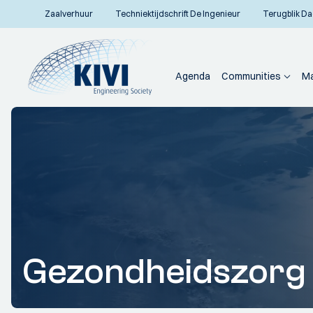
Zaalverhuur
Techniektijdschrift De Ingenieur
Terugblik Da
Agenda
Communities
Ma
Gezondheidszorg