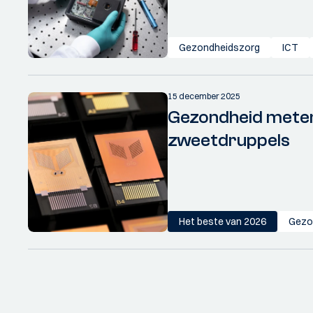
Gezondheidszorg
ICT
15 december 2025
Gezondheid meten
zweetdruppels
Het beste van 2026
Gezo