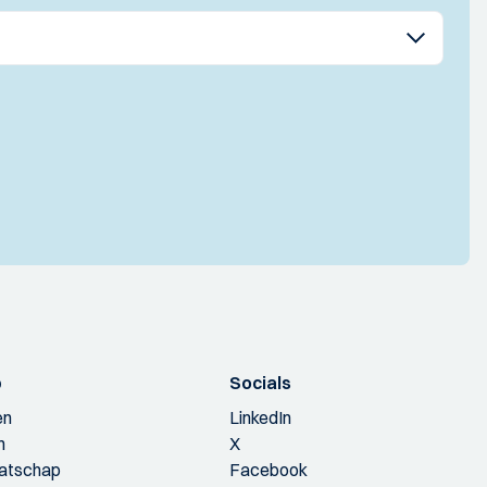
p
Socials
en
LinkedIn
n
X
aatschap
Facebook