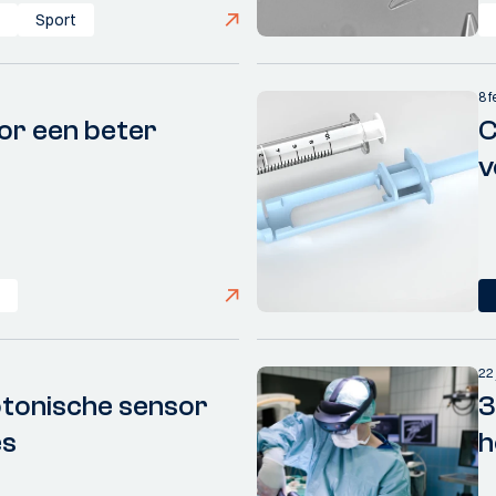
Sport
8 
or een beter
C
v
22
otonische sensor
3
es
h