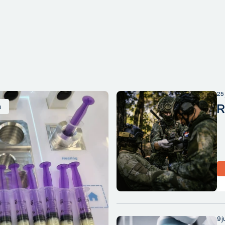
25
R
a
9 