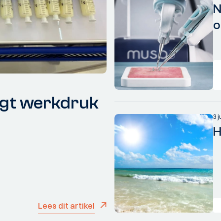
N
o
gt werkdruk
3 
H
Lees dit artikel