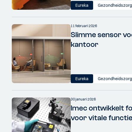
Eureka
Gezondheidszorg
11 februari 2026
Slimme sensor vo
kantoor
Eureka
Gezondheidszorg
30 januari 2026
Imec ontwikkelt f
voor vitale functi