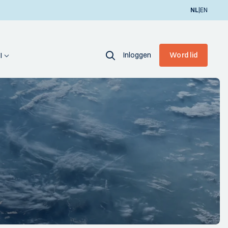
|
NL
EN
Inloggen
Word lid
I