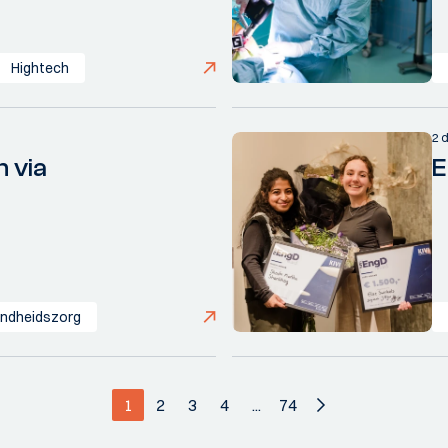
Hightech
2 
 via
E
ndheidszorg
1
2
3
4
...
74