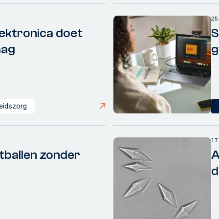
25
ektronica doet
S
aag
g
eidszorg
17
tballen zonder
A
d