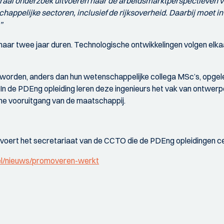
egraal onderzoek uitvoeren naar de arbeidsmarktperspectieven
ppelijke sectoren, inclusief de rijksoverheid. Daarbij moet i
”
n maar twee jaar duren. Technologische ontwikkelingen volgen el
 worden, anders dan hun wetenschappelijke collega MSc’s, opgele
n de PDEng opleiding leren deze ingenieurs het vak van ontwerp
che vooruitgang van de maatschappij.
n voert het secretariaat van de CCTO die de PDEng opleidingen ce
eel/nieuws/promoveren-werkt