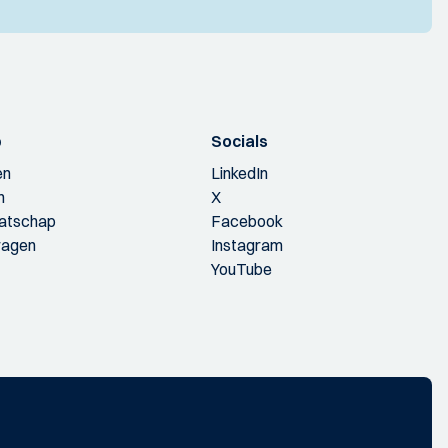
p
Socials
en
LinkedIn
n
X
aatschap
Facebook
ragen
Instagram
YouTube