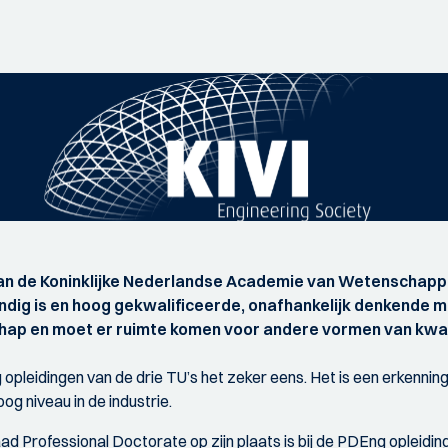
van de Koninklijke Nederlandse Academie van Wetenschap
ig is en hoog gekwalificeerde, onafhankelijk denkende me
hap en moet er ruimte komen voor andere vormen van kwali
g opleidingen van de drie TU’s het zeker eens. Het is een erkenni
g niveau in de industrie.
Professional Doctorate op zijn plaats is bij de PDEng opleidinge