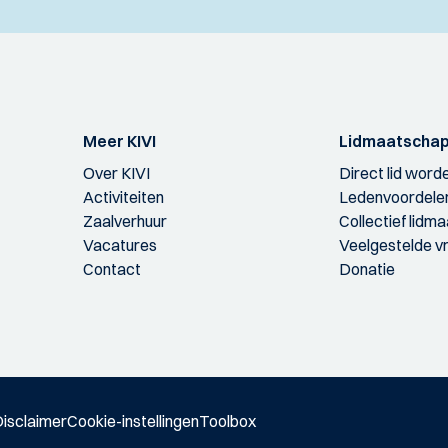
Meer KIVI
Lidmaatscha
Over KIVI
Direct lid word
Activiteiten
Ledenvoordele
Zaalverhuur
Collectief lidm
Vacatures
Veelgestelde v
Contact
Donatie
isclaimer
Cookie-instellingen
Toolbox