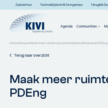
Zaalverhuur
Techniektijdschrift De Ingenieur
Terugblik Da
Agenda
Communities
Ma
Home
Nieuws
Maak meer ruimte voor postmasterkwalificaties als PDEng
Terug naar overzicht
Maak meer ruimte
PDEng