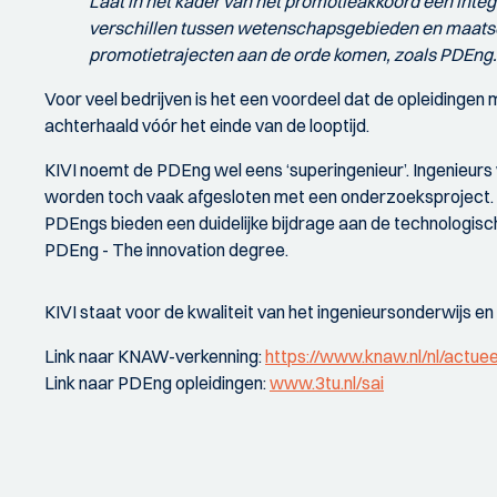
Laat in het kader van het promotieakkoord een int
verschillen tussen wetenschapsgebieden en maatscha
promotietrajecten aan de orde komen, zoals PDEng.
Voor veel bedrijven is het een voordeel dat de opleidinge
achterhaald vóór het einde van de looptijd.
KIVI noemt de PDEng wel eens ‘superingenieur’. Ingenieurs
worden toch vaak afgesloten met een onderzoeksproject. I
PDEngs bieden een duidelijke bijdrage aan de technologis
PDEng - The innovation degree.
KIVI staat voor de kwaliteit van het ingenieursonderwijs e
Link naar KNAW-verkenning:
https://www.knaw.nl/nl/actu
Link naar PDEng opleidingen:
www.3tu.nl/sai