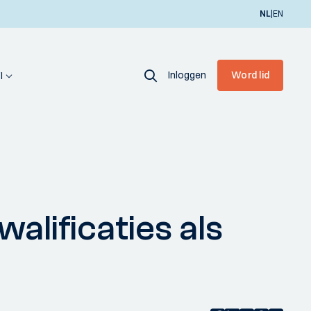
|
NL
EN
Inloggen
Word lid
I
lificaties als