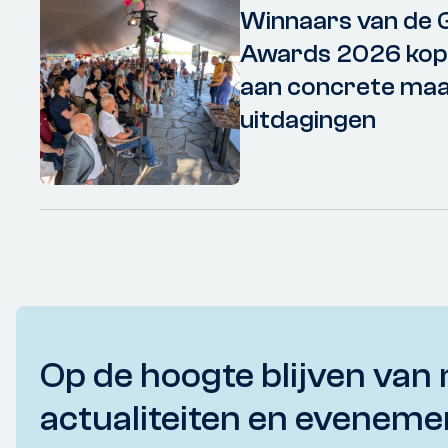
Winnaars van de 
Awards 2026 kopp
aan concrete maa
uitdagingen
Op de hoogte blijven van 
actualiteiten en eveneme