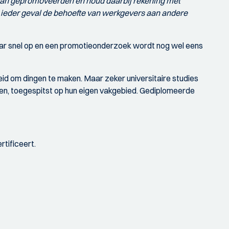
 van gepromoveerden en houd daarbij rekening met
n ieder geval de behoefte van werkgevers aan andere
kaar snel op en een promotieonderzoek wordt nog wel eens
id om dingen te maken. Maar zeker universitaire studies
en, toegespitst op hun eigen vakgebied. Gediplomeerde
rtificeert.