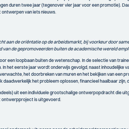
gen duren twee jaar (tegenover vier jaar voor een promotie). D
t ontwerpen van iets nieuws.
acht aan de oriëntatie op de arbeidsmarkt, bij voorkeur door s
d van de gepromoveerden buiten de academische wereld emploo
een loopbaan buiten de wetenschap. In de selectie van trainee
In het eerste jaar wordt onderwijs gevolgd, naast inhoudelijke vak
erwachte, het doorbreken van muren en het bekijken van een pro
aadwerkelijk het probleem oplossen, financieel haalbaar zijn, d
els) uit een individuele grootschalige ontwerpopdracht die uitge
t ontwerpproject is uitgevoerd.