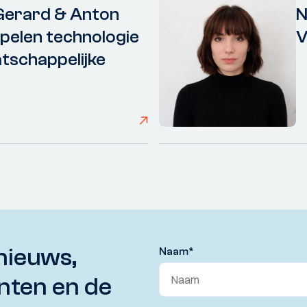
Gerard & Anton
N
elen technologie
V
tschappelijke
nieuws,
Naam
*
nten en de