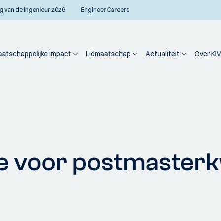
g van de Ingenieur 2026
Engineer Careers
atschappelijke impact
Lidmaatschap
Actualiteit
Over KIV
 voor postmasterkwa