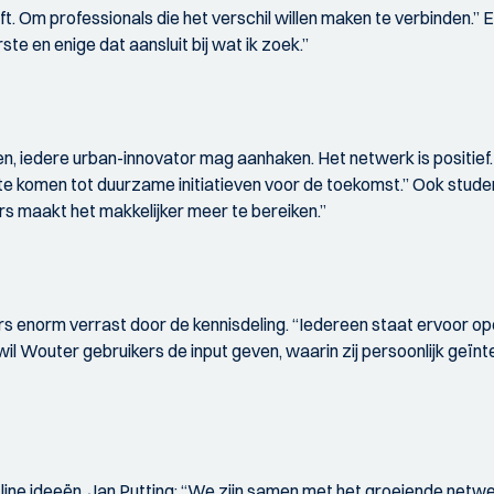
t. Om professionals die het verschil willen maken te verbinden.” E
te en enige dat aansluit bij wat ik zoek.”
, iedere urban-innovator mag aanhaken. Het netwerk is positief
m te komen tot duurzame initiatieven voor de toekomst.” Ook stud
rs maakt het makkelijker meer te bereiken.”
 enorm verrast door de kennisdeling. “Iedereen staat ervoor open e
wil Wouter gebruikers de input geven, waarin zij persoonlijk geï
ine ideeën. Jan Putting: “We zijn samen met het groeiende netwerk