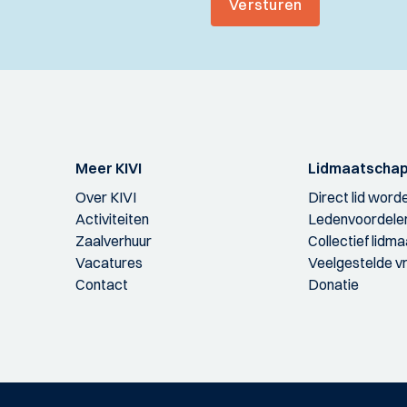
Versturen
Meer KIVI
Lidmaatscha
Over KIVI
Direct lid word
Activiteiten
Ledenvoordele
Zaalverhuur
Collectief lidm
Vacatures
Veelgestelde v
Contact
Donatie