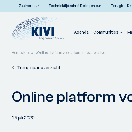
Zaalverhuur
Techniektijdschrift De Ingenieur
Terugblik Da
Agenda
Communities
Ma
Home
Nieuws
Online platform voor urban-innovators live
Terug naar overzicht
Online platform v
15 juli 2020