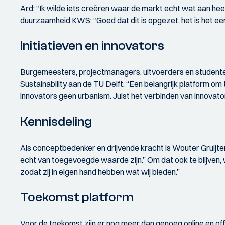
Ard: “Ik wilde iets creëren waar de markt echt wat aan heef
duurzaamheid KWS: “Goed dat dit is opgezet, het is het eers
Initiatieven en innovators
Burgemeesters, projectmanagers, uitvoerders en studenten
Sustainability aan de TU Delft: “Een belangrijk platform o
innovators geen urbanism. Juist het verbinden van innovato
Kennisdeling
Als conceptbedenker en drijvende kracht is Wouter Gruijters
echt van toegevoegde waarde zijn.” Om dat ook te blijven, 
zodat zij in eigen hand hebben wat wij bieden.”
Toekomst platform
Voor de toekomst zijn er nog meer dan genoeg online en offl