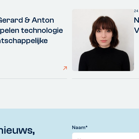
24
Gerard & Anton
N
elen technologie
V
tschappelijke
nieuws,
Naam
*