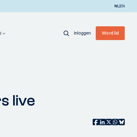
|
NL
EN
Inloggen
Word lid
I
 live