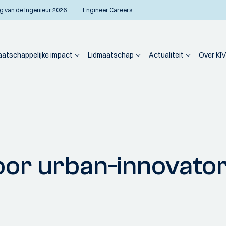
g van de Ingenieur 2026
Engineer Careers
atschappelijke impact
Lidmaatschap
Actualiteit
Over KIV
oor urban-innovators