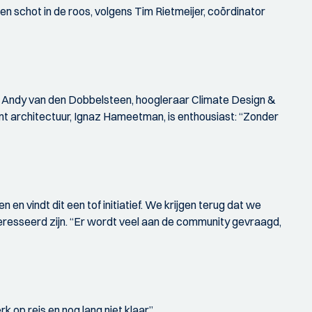
en schot in de roos, volgens Tim Rietmeijer, coördinator
. Andy van den Dobbelsteen, hoogleraar Climate Design &
ent architectuur, Ignaz Hameetman, is enthousiast: “Zonder
n vindt dit een tof initiatief. We krijgen terug dat we
nteresseerd zijn. “Er wordt veel aan de community gevraagd,
 op reis en nog lang niet klaar.”