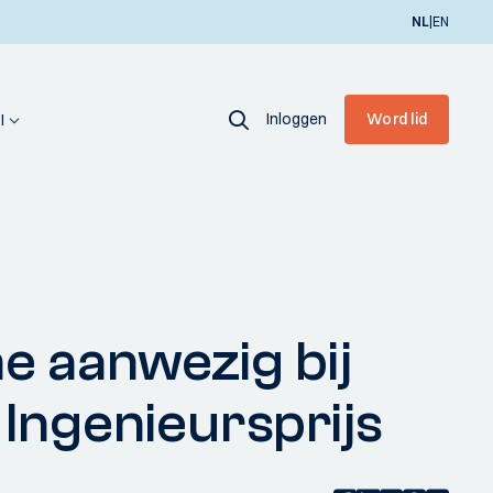
|
NL
EN
Inloggen
Word lid
I
ne aanwezig bij
 Ingenieursprijs