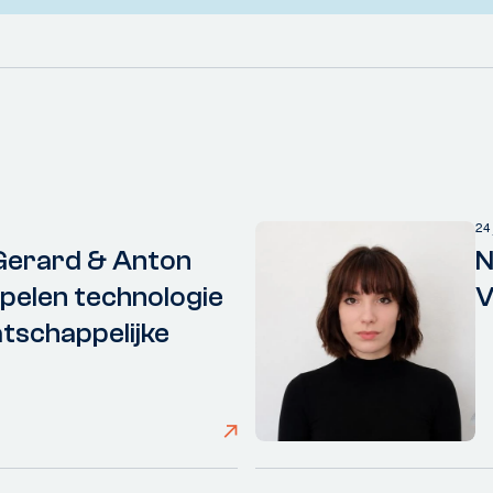
24
Gerard & Anton
N
elen technologie
V
tschappelijke