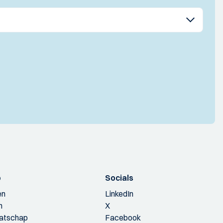
p
Socials
en
LinkedIn
n
X
aatschap
Facebook