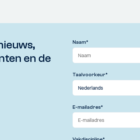
nieuws,
Naam
*
nten en de
Taalvoorkeur
*
E-mailadres
*
Vakdiscipline
*