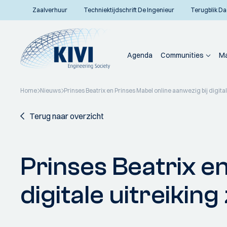
Zaalverhuur
Techniektijdschrift De Ingenieur
Terugblik Da
Agenda
Communities
Ma
Home
Nieuws
Prinses Beatrix en Prinses Mabel online aanwezig bij digita
Terug naar overzicht
Prinses Beatrix en
digitale uitreikin