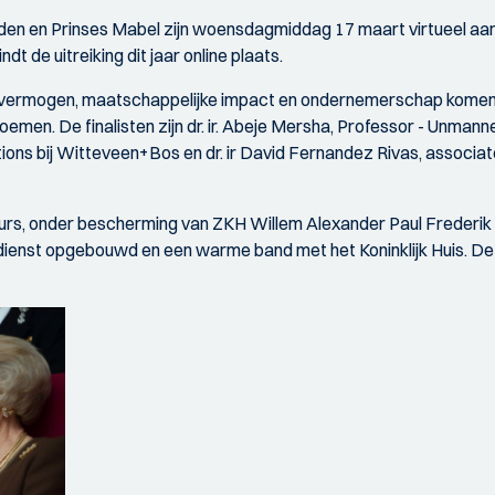
en en Prinses Mabel zijn woensdagmiddag 17 maart virtueel aanwe
t de uitreiking dit jaar online plaats.
d vermogen, maatschappelijke impact en ondernemerschap komen in 
emen. De finalisten zijn dr. ir. Abeje Mersha, Professor - Unmann
utions bij Witteveen+Bos en dr. ir David Fernandez Rivas, associ
rs, onder bescherming van ZKH Willem Alexander Paul Frederik Lo
n dienst opgebouwd en een warme band met het Koninklijk Huis. De