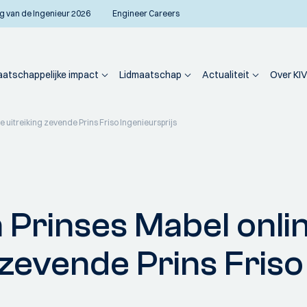
g van de Ingenieur 2026
Engineer Careers
atschappelijke impact
Lidmaatschap
Actualiteit
Over KIV
le uitreiking zevende Prins Friso Ingenieursprijs
 Prinses Mabel onli
g zevende Prins Friso