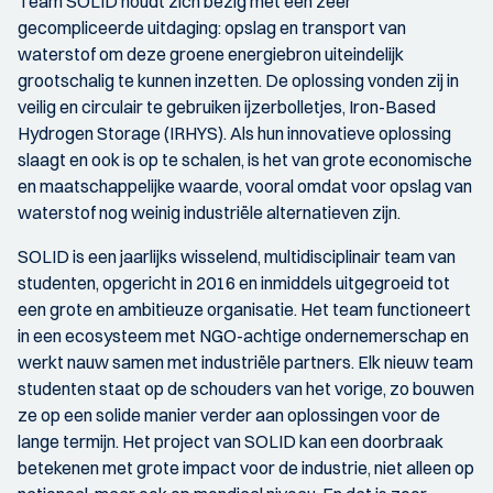
Team SOLID houdt zich bezig met een zeer
gecompliceerde uitdaging: opslag en transport van
waterstof om deze groene energiebron uiteindelijk
grootschalig te kunnen inzetten. De oplossing vonden zij in
veilig en circulair te gebruiken ijzerbolletjes, Iron-Based
Hydrogen Storage (IRHYS). Als hun innovatieve oplossing
slaagt en ook is op te schalen, is het van grote economische
en maatschappelijke waarde, vooral omdat voor opslag van
waterstof nog weinig industriële alternatieven zijn.
SOLID is een jaarlijks wisselend, multidisciplinair team van
studenten, opgericht in 2016 en inmiddels uitgegroeid tot
een grote en ambitieuze organisatie. Het team functioneert
in een ecosysteem met NGO-achtige ondernemerschap en
werkt nauw samen met industriële partners. Elk nieuw team
studenten staat op de schouders van het vorige, zo bouwen
ze op een solide manier verder aan oplossingen voor de
lange termijn. Het project van SOLID kan een doorbraak
betekenen met grote impact voor de industrie, niet alleen op