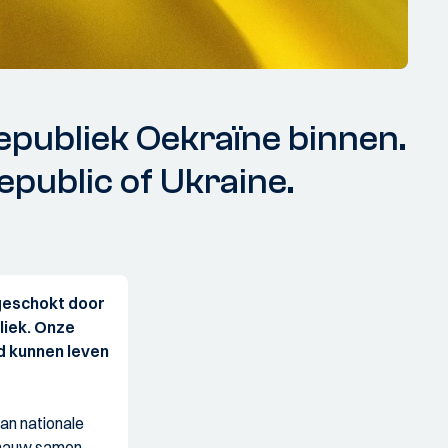
epubliek Oekraïne binnen.
public of Ukraine.
 geschokt door
liek. Onze
id kunnen leven
an nationale
n nauw samen