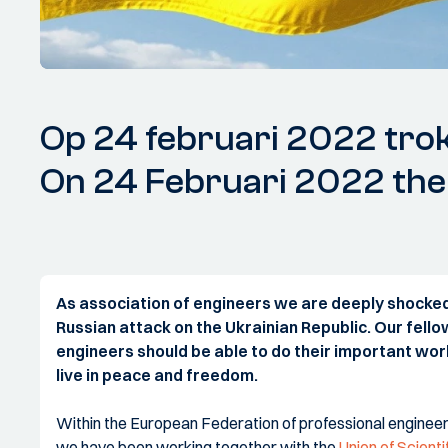
Op 24 februari 2022 trok
On 24 Februari 2022 the 
As association of engineers we are deeply shocked
Russian attack on the Ukrainian Republic. Our fello
engineers should be able to do their important wor
live in peace and freedom.
Within the European Federation of professional enginee
we have been working together with the
Union of Scienti