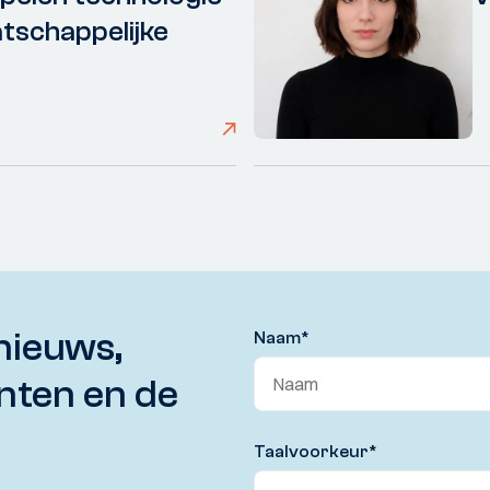
tschappelijke
nieuws,
Naam
*
nten en de
Taalvoorkeur
*