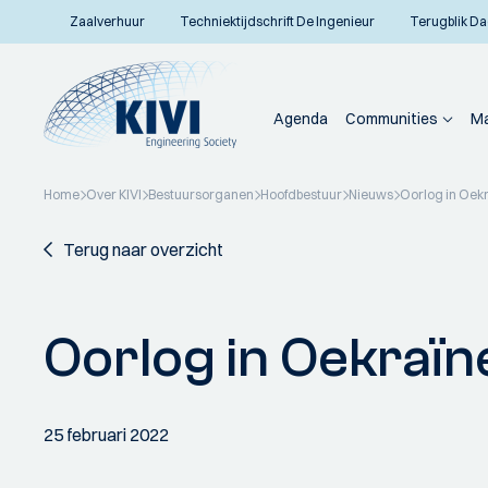
Zaalverhuur
Techniektijdschrift De Ingenieur
Terugblik Da
Agenda
Communities
Ma
Home
Over KIVI
Bestuursorganen
Hoofdbestuur
Nieuws
Oorlog in Oekr
Terug naar overzicht
Oorlog in Oekraïn
25 februari 2022