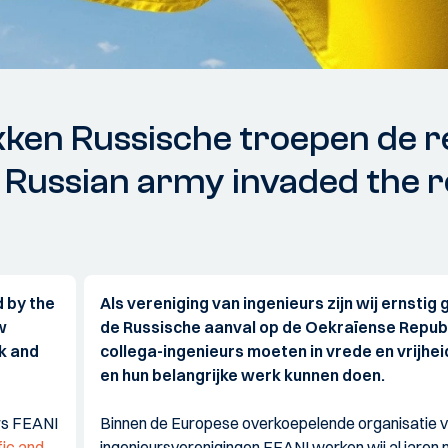
ken Russische troepen de r
Russian army invaded the re
 by the
Als vereniging van ingenieurs zijn wij ernstig
w
de Russische aanval op de Oekraïense Repub
k and
collega-ingenieurs moeten in vrede en vrijhe
en hun belangrijke werk kunnen doen.
rs FEANI
Binnen de Europese overkoepelende organisatie v
fic and
ingenieursverenigingen FEANI werken wij al jare