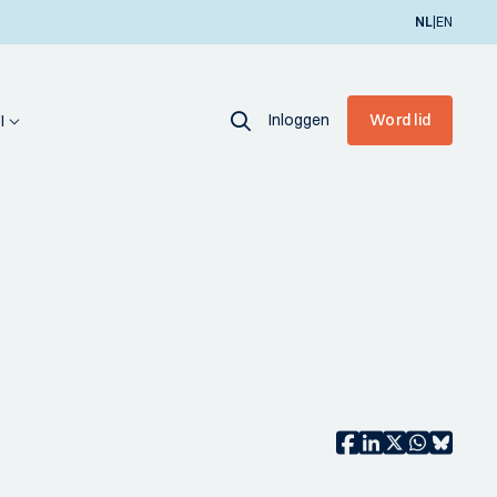
|
NL
EN
Inloggen
Word lid
I