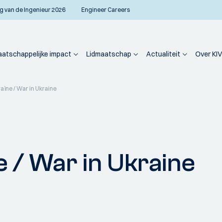
g van de Ingenieur 2026
Engineer Careers
atschappelijke impact
Lidmaatschap
Actualiteit
Over KIV
aïne / War in Ukraine
e / War in Ukraine