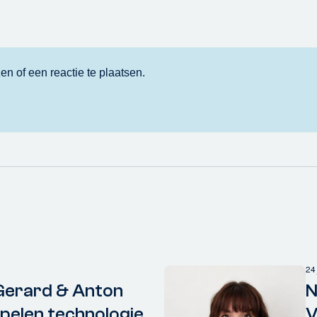
24
Gerard & Anton
N
elen technologie
V