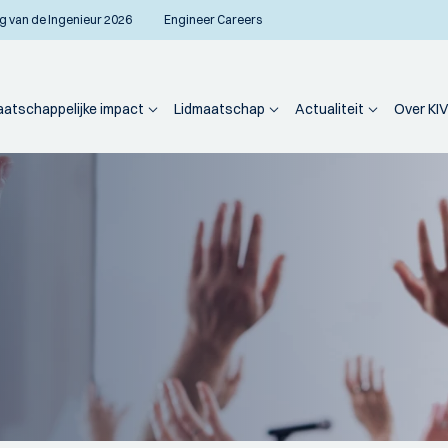
g van de Ingenieur 2026
Engineer Careers
atschappelijke impact
Lidmaatschap
Actualiteit
Over KIV