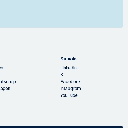
p
Socials
en
LinkedIn
n
X
aatschap
Facebook
ragen
Instagram
YouTube