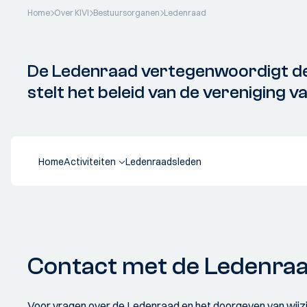
Home
Over KIVI
Bestuursorganen
Ledenraad
De Ledenraad vertegenwoordigt de 
stelt het beleid van de vereniging 
Home
Activiteiten
Ledenraadsleden
Contact met de Ledenra
Voor vragen over de Ledenraad en het doorgeven van wijz