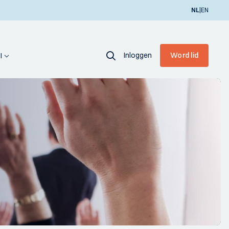
|
NL
EN
Inloggen
Word lid
I