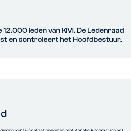
12.000 leden van KIVI. De Ledenraad
vast en controleert het Hoofdbestuur.
ad
igingen, kunt u contact opnemen met Anneke Ritsema van het