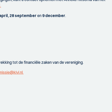
.
april, 28 september
en
9 december
.
king tot de financiële zaken van de vereniging.
issie@kivi.nl.