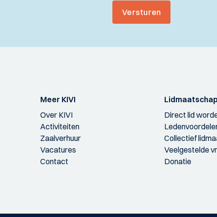
Versturen
Meer KIVI
Lidmaatscha
Over KIVI
Direct lid word
Activiteiten
Ledenvoordele
Zaalverhuur
Collectief lidm
Vacatures
Veelgestelde v
Contact
Donatie