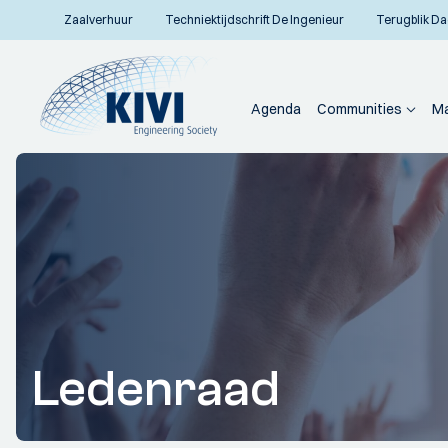
Zaalverhuur
Techniektijdschrift De Ingenieur
Terugblik Da
Agenda
Communities
Ma
Ledenraad