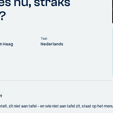
es nu, straks
?
Taal:
en Haag
Nederlands
I
lt, zit niet aan tafel – en wie niet aan tafel zit, staat op het me