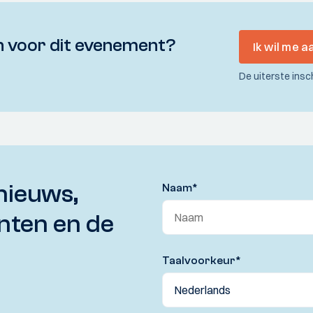
 voor dit evenement?
Ik wil me 
De uiterste insc
nieuws,
Naam
*
nten en de
Taalvoorkeur
*