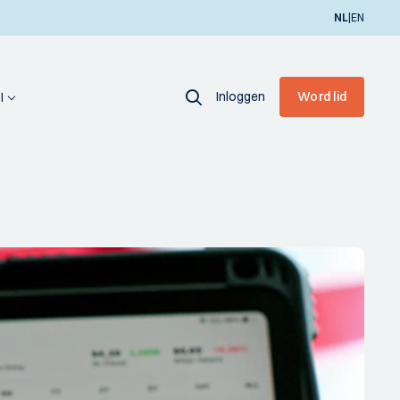
|
NL
EN
Inloggen
Word lid
I