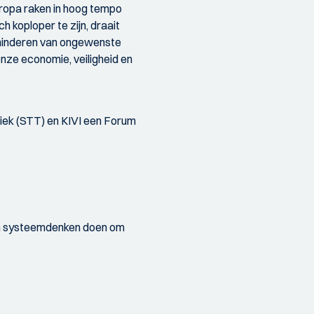
ropa raken in hoog tempo
h koploper te zijn, draait
rminderen van ongewenste
onze economie, veiligheid en
iek (STT) en KIVI een Forum
 en systeemdenken doen om