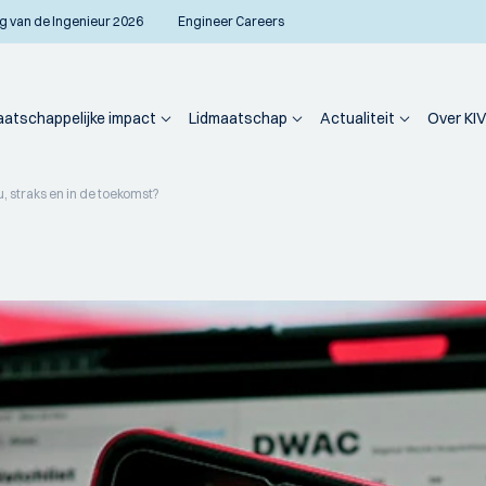
g van de Ingenieur 2026
Engineer Careers
atschappelijke impact
Lidmaatschap
Actualiteit
Over KIV
, straks en in de toekomst?