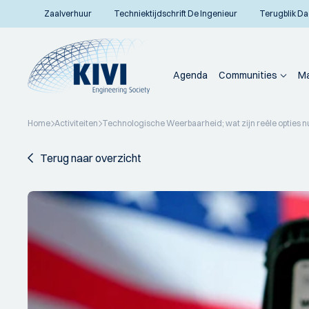
Zaalverhuur
Techniektijdschrift De Ingenieur
Terugblik Da
Agenda
Communities
Ma
Home
Activiteiten
Technologische Weerbaarheid; wat zijn reële opties nu
Terug naar overzicht