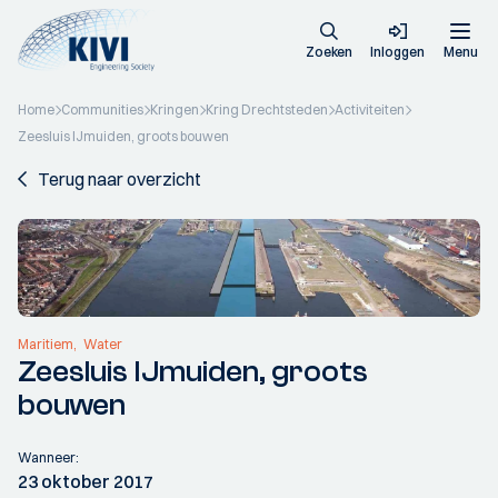
Zoeken
Inloggen
Menu
Home
Communities
Kringen
Kring Drechtsteden
Activiteiten
Zeesluis IJmuiden, groots bouwen
Terug naar overzicht
Maritiem
Water
Zeesluis IJmuiden, groots
bouwen
Wanneer:
23 oktober 2017