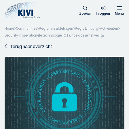
Zoeken
Inloggen
Menu
Home
Communities
Regionale afdelingen
Regio Limburg
Activiteiten
Security in operationele technologie (OT): hoe doe je het veilig?
Terug naar overzicht