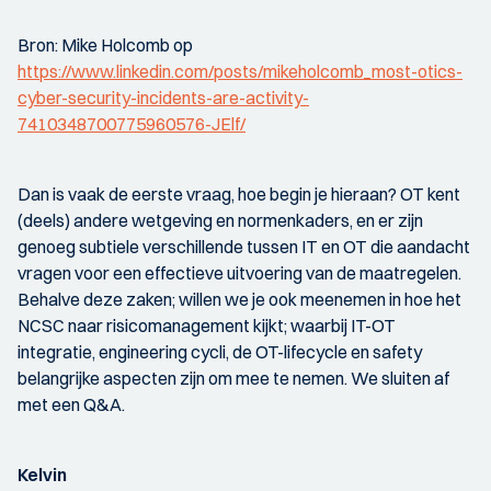
Bron: Mike Holcomb op
https://www.linkedin.com/posts/mikeholcomb_most-otics-
cyber-security-incidents-are-activity-
7410348700775960576-JElf/
Dan is vaak de eerste vraag, hoe begin je hieraan? OT kent
(deels) andere wetgeving en normenkaders, en er zijn
genoeg subtiele verschillende tussen IT en OT die aandacht
vragen voor een effectieve uitvoering van de maatregelen.
Behalve deze zaken; willen we je ook meenemen in hoe het
NCSC naar risicomanagement kijkt; waarbij IT-OT
integratie, engineering cycli, de OT-lifecycle en safety
belangrijke aspecten zijn om mee te nemen. We sluiten af
met een Q&A.
Kelvin