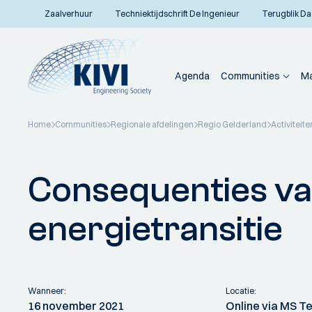
Zaalverhuur
Techniektijdschrift De Ingenieur
Terugblik Da
Agenda
Communities
Ma
Home
Communities
Regionale afdelingen
Regio Gelderland
Activiteite
Terug naar overzicht
Consequenties v
energietransitie
Wanneer:
Locatie:
16 november 2021
Online via MS 