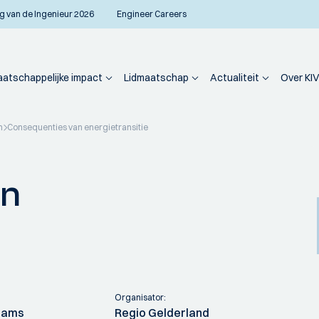
g van de Ingenieur 2026
Engineer Careers
atschappelijke impact
Lidmaatschap
Actualiteit
Over KIV
n
Consequenties van energietransitie
an
Organisator:
Teams
Regio Gelderland