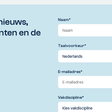
nieuws,
Naam
*
nten en de
Taalvoorkeur
*
E-mailadres
*
Vakdiscipline
*