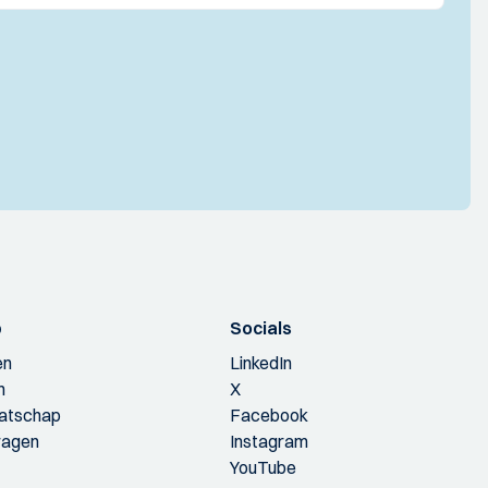
p
Socials
en
LinkedIn
n
X
aatschap
Facebook
ragen
Instagram
YouTube