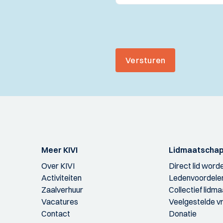
Versturen
Meer KIVI
Lidmaatscha
Over KIVI
Direct lid word
Activiteiten
Ledenvoordele
Zaalverhuur
Collectief lidm
Vacatures
Veelgestelde v
Contact
Donatie