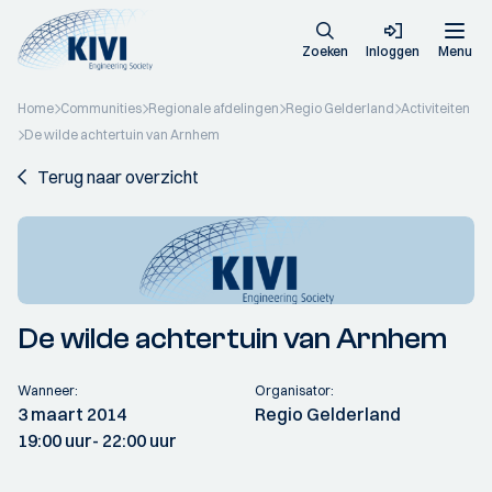
Zoeken
Inloggen
Menu
Home
Communities
Regionale afdelingen
Regio Gelderland
Activiteiten
De wilde achtertuin van Arnhem
Terug naar overzicht
De wilde achtertuin van Arnhem
Wanneer:
Organisator:
3 maart 2014
Regio Gelderland
19:00 uur
- 22:00 uur