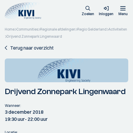
Zoeken
Inloggen
Menu
Home
Communities
Regionale afdelingen
Regio Gelderland
Activiteiten
Drijvend Zonnepark Lingenwaard
Terug naar overzicht
Drijvend Zonnepark Lingenwaard
Wanneer:
3 december 2018
19:30 uur
- 22:00 uur
Locatie: