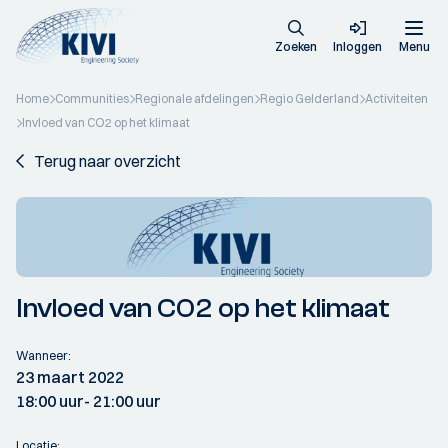
Zoeken
Inloggen
Menu
Home
Communities
Regionale afdelingen
Regio Gelderland
Activiteiten
Invloed van CO2 op het klimaat
Terug naar overzicht
Invloed van CO2 op het klimaat
Wanneer:
23 maart 2022
18:00 uur
- 21:00 uur
Locatie: