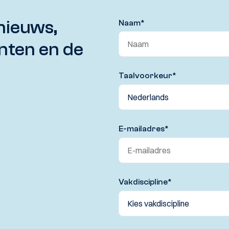
nieuws,
Naam
*
nten en de
Taalvoorkeur
*
E-mailadres
*
Vakdiscipline
*