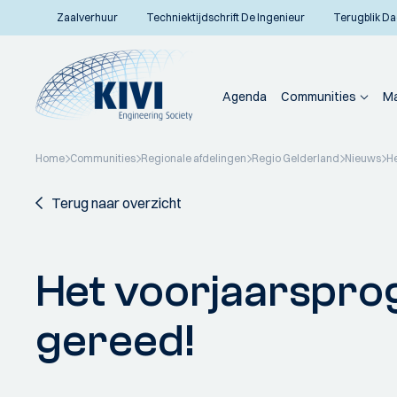
Zaalverhuur
Techniektijdschrift De Ingenieur
Terugblik Da
Agenda
Communities
Ma
Home
Communities
Regionale afdelingen
Regio Gelderland
Nieuws
He
Terug naar overzicht
Het voorjaarspro
gereed!