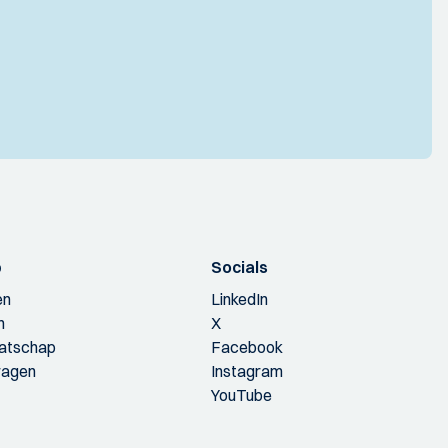
p
Socials
en
LinkedIn
n
X
aatschap
Facebook
ragen
Instagram
YouTube