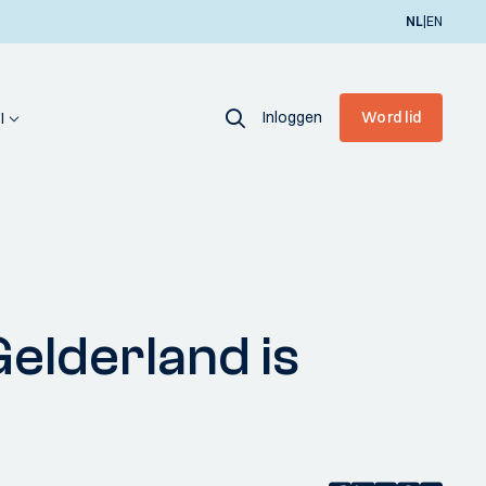
|
NL
EN
Inloggen
Word lid
I
elderland is