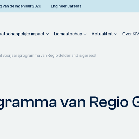
g van de Ingenieur 2026
Engineer Careers
atschappelijke impact
Lidmaatschap
Actualiteit
Over KIV
t voorjaarsprogramma van Regio Gelderland is gereed!
gramma van Regio G