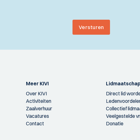
Versturen
Meer KIVI
Lidmaatscha
Over KIVI
Direct lid word
Activiteiten
Ledenvoordele
Zaalverhuur
Collectief lidm
Vacatures
Veelgestelde v
Contact
Donatie