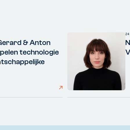
24
Gerard & Anton
N
elen technologie
V
tschappelijke