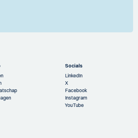
p
Socials
en
LinkedIn
n
X
aatschap
Facebook
ragen
Instagram
YouTube