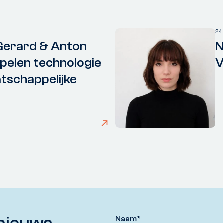
24
Gerard & Anton
N
elen technologie
V
tschappelijke
nieuws,
Naam
*