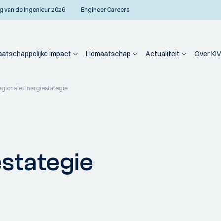
g van de Ingenieur 2026
Engineer Careers
atschappelijke impact
Lidmaatschap
Actualiteit
Over KIV
gionale Energiestategie
stategie