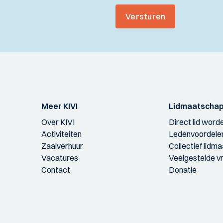
Versturen
Meer KIVI
Lidmaatscha
Over KIVI
Direct lid word
Activiteiten
Ledenvoordele
Zaalverhuur
Collectief lidm
Vacatures
Veelgestelde v
Contact
Donatie