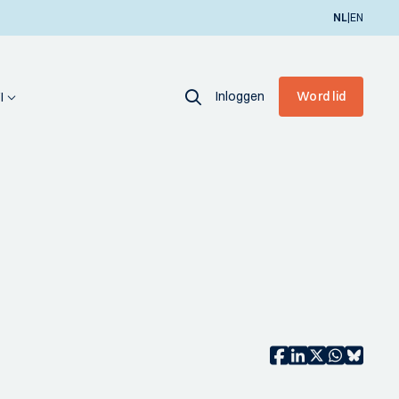
|
NL
EN
Inloggen
Word lid
I