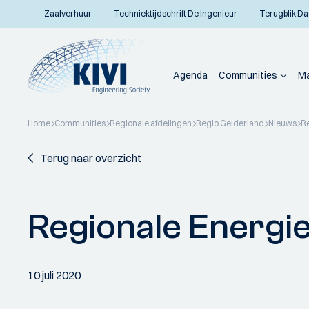
Zaalverhuur
Techniektijdschrift De Ingenieur
Terugblik Da
Agenda
Communities
Ma
Home
Communities
Regionale afdelingen
Regio Gelderland
Nieuws
Re
Terug naar overzicht
Regionale Energie
10 juli 2020