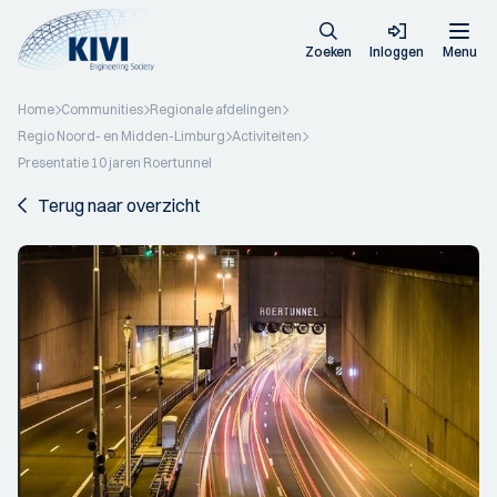
Zoeken
Inloggen
Menu
Home
Communities
Regionale afdelingen
Regio Noord- en Midden-Limburg
Activiteiten
Presentatie 10 jaren Roertunnel
Terug naar overzicht