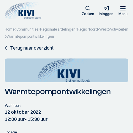
Zoeken
Inloggen
Menu
Home
Communities
Regionale afdelingen
Regio Noord-West
Activiteiten
Warmtepompontwikkelingen
Terug naar overzicht
Warmtepompontwikkelingen
Wanneer:
12 oktober 2022
12:00 uur
- 15:30 uur
Locatie: