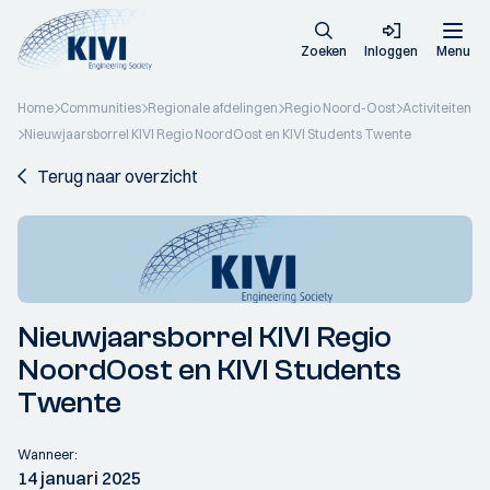
Zoeken
Inloggen
Menu
Home
Communities
Regionale afdelingen
Regio Noord-Oost
Activiteiten
Nieuwjaarsborrel KIVI Regio NoordOost en KIVI Students Twente
Terug naar overzicht
Nieuwjaarsborrel KIVI Regio
NoordOost en KIVI Students
Twente
Wanneer:
14 januari 2025