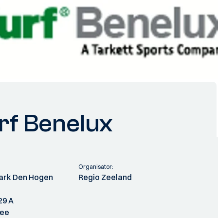
rf Benelux
Organisator:
park Den Hogen
Regio Zeeland
29 A
zee