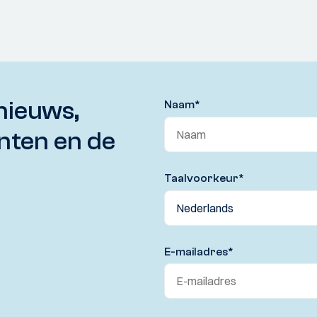
nieuws,
Naam
*
nten en de
Taalvoorkeur
*
E-mailadres
*