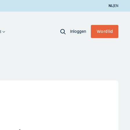
|
NL
EN
Inloggen
Word lid
I