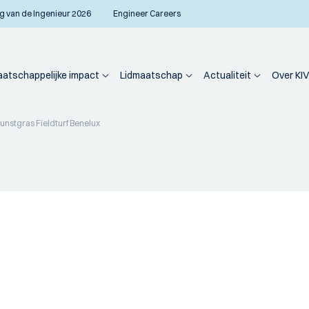
g van de Ingenieur 2026
Engineer Careers
atschappelijke impact
Lidmaatschap
Actualiteit
Over KIV
unstgras Fieldturf Benelux