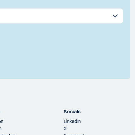
p
Socials
en
LinkedIn
n
X