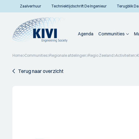
Zaalverhuur
Techniektijdschrift De Ingenieur
Terugblik Da
Agenda
Communities
Ma
Home
Communities
Regionale afdelingen
Regio Zeeland
Activiteiten
K
Terug naar overzicht