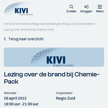
Zoeken
Inloggen
Menu
Home
Communities
Regionale afdelingen
Regio Zuid
Activiteiten
Lezing over de brand bij Chemie-Pack
Terug naar overzicht
Lezing over de brand bij Chemie-
Pack
Wanneer:
Organisator:
26 april 2012
Regio Zuid
18:00 uur
- 21:00 uur