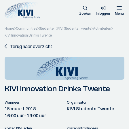
Zoeken
Inloggen
Menu
Home
Communities
Studenten
KIVI Students Twente
Activiteiten
KIVI Innovation Drinks Twente
Terug naar overzicht
KIVI Innovation Drinks Twente
Wanneer:
Organisator:
15 maart 2018
KIVI Students Twente
16:00 uur
- 19:00 uur
Kosten KIVI leden:
Kosten Introducees: