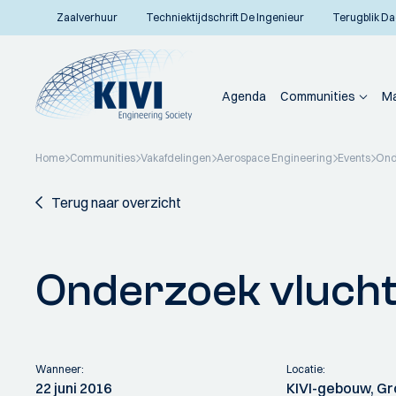
Zaalverhuur
Techniektijdschrift De Ingenieur
Terugblik Da
Agenda
Communities
Ma
Home
Communities
Vakafdelingen
Aerospace Engineering
Events
Ond
Terug naar overzicht
Onderzoek vlucht
Wanneer:
Locatie:
22 juni 2016
KIVI-gebouw, Gr