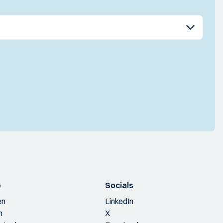
p
Socials
en
LinkedIn
n
X