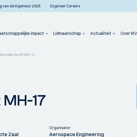
g van de Ingenieur 2026
Engineer Careers
atschappelijke impact
Lidmaatschap
Actualiteit
Over KIV
erzoek vlucht MH-17
 MH-17
Organisator:
ote Zaal
Aerospace Engineering