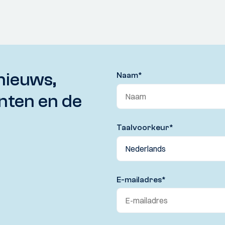
nieuws,
Naam
*
nten en de
Taalvoorkeur
*
E-mailadres
*