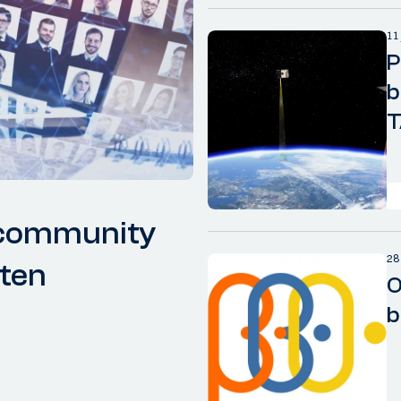
11 
P
b
T
e community
28
iten
O
b