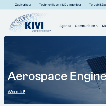
Zaalverhuur
Techniektijdschrift De Ingenieur
Terugblik Da
Agenda
Communities
Ma
Aerospace Engine
Word lid!