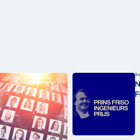
9 
N
F