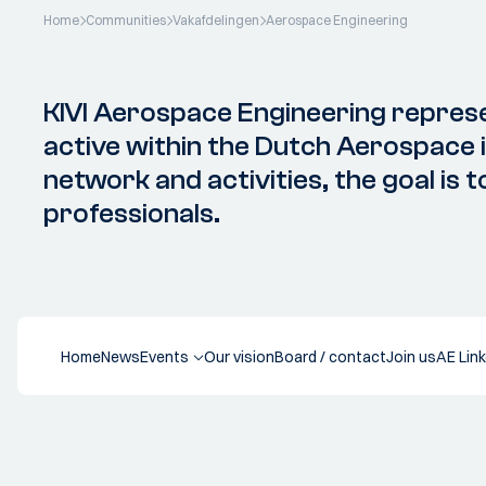
Home
Communities
Vakafdelingen
Aerospace Engineering
KIVI Aerospace Engineering repres
active within the Dutch Aerospace 
network and activities, the goal is 
professionals.
Home
News
Events
Our vision
Board / contact
Join us
AE Link