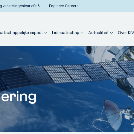
g van de Ingenieur 2026
Engineer Careers
atschappelijke impact
Lidmaatschap
Actualiteit
Over KIV
ering