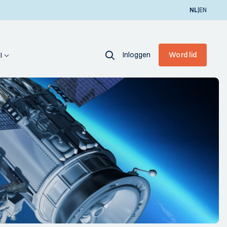
|
NL
EN
Inloggen
Word lid
I