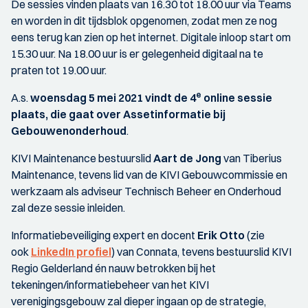
De sessies vinden plaats van 16.30 tot 18.00 uur via Teams
en worden in dit tijdsblok opgenomen, zodat men ze nog
eens terug kan zien op het internet. Digitale inloop start om
15.30 uur. Na 18.00 uur is er gelegenheid digitaal na te
praten tot 19.00 uur.
e
A.s.
woensdag 5 mei 2021 vindt de 4
online sessie
plaats, die gaat over
Assetinformatie bij
Gebouwenonderhoud
.
KIVI Maintenance bestuurslid
Aart de Jong
van Tiberius
Maintenance, tevens lid van de KIVI Gebouwcommissie en
werkzaam als adviseur Technisch Beheer en Onderhoud
zal deze sessie inleiden.
Informatiebeveiliging expert en docent
Erik Otto
(zie
ook
LinkedIn profiel
) van Connata, tevens bestuurslid KIVI
Regio Gelderland én nauw betrokken bij het
tekeningen/informatiebeheer van het KIVI
verenigingsgebouw zal dieper ingaan op de strategie,