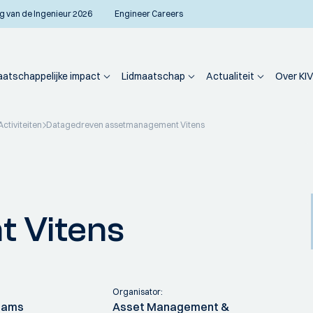
g van de Ingenieur 2026
Engineer Careers
atschappelijke impact
Lidmaatschap
Actualiteit
Over KIV
Activiteiten
Datagedreven assetmanagement Vitens
 Vitens
Organisator:
Teams
Asset Management &