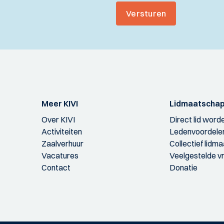
Versturen
Meer KIVI
Lidmaatscha
Over KIVI
Direct lid word
Activiteiten
Ledenvoordele
Zaalverhuur
Collectief lidm
Vacatures
Veelgestelde v
Contact
Donatie