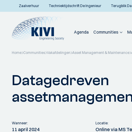
Zaalverhuur
Techniektijdschrift De Ingenieur
Terugblik Da
Agenda
Communities
Ma
Home
Communities
Vakafdelingen
Asset Management & Maintenance
Terug naar overzicht
Datagedreven
assetmanagement
Wanneer:
Locatie:
11 april 2024
Online via MS 