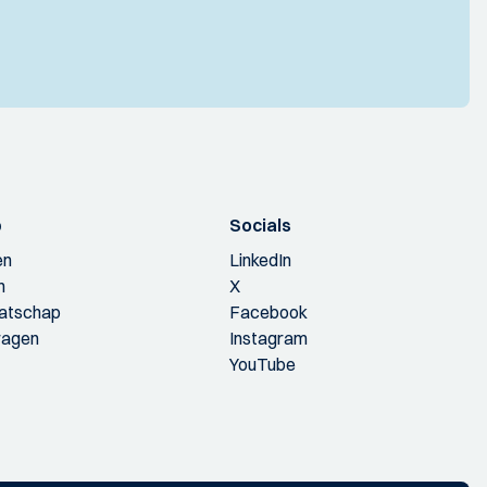
p
Socials
en
LinkedIn
n
X
aatschap
Facebook
ragen
Instagram
YouTube