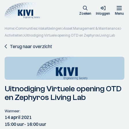
Zoeken
Inloggen
Menu
Home
Communities
Vakafdelingen
Asset Management & Maintenance
Activiteiten
Uitnodiging Virtuele opening OTD en Zephyros Living Lab
Terug naar overzicht
Uitnodiging Virtuele opening OTD
en Zephyros Living Lab
Wanneer:
14 april 2021
15:00 uur
- 16:00 uur