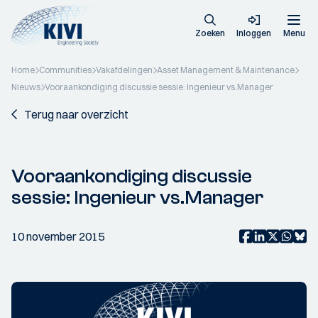
Zoeken
Inloggen
Menu
Home
Communities
Vakafdelingen
Asset Management & Maintenance
Nieuws
Vooraankondiging discussie sessie: Ingenieur vs.Manager
Terug naar overzicht
Vooraankondiging discussie
sessie: Ingenieur vs.Manager
10 november 2015