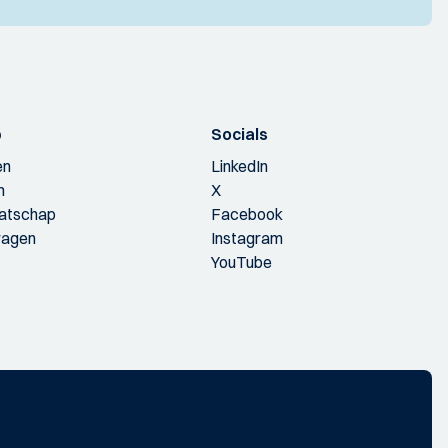
p
Socials
en
LinkedIn
n
X
aatschap
Facebook
ragen
Instagram
YouTube