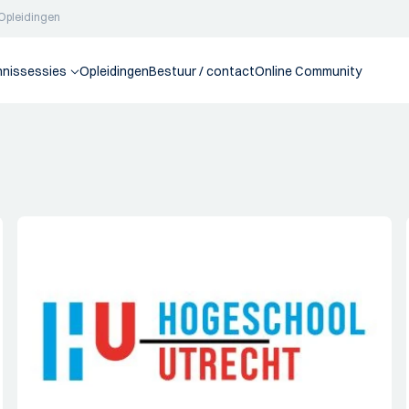
Opleidingen
nnissessies
Opleidingen
Bestuur / contact
Online Community