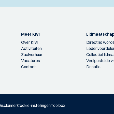
Meer KIVI
Lidmaatscha
Over KIVI
Direct lid word
Activiteiten
Ledenvoordele
Zaalverhuur
Collectief lidm
Vacatures
Veelgestelde v
Contact
Donatie
isclaimer
Cookie-instellingen
Toolbox