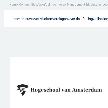
Home
Communities
Vakafdelingen
Asset Management & Maintenance
Home
Nieuws
Activiteiten
Verslagen
Over de afdeling
Online ke