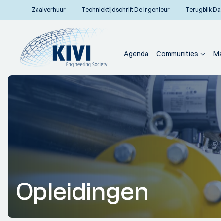
Zaalverhuur
Techniektijdschrift De Ingenieur
Terugblik Da
Agenda
Communities
Ma
Opleidingen