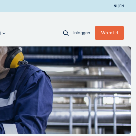
|
NL
EN
Inloggen
Word lid
I