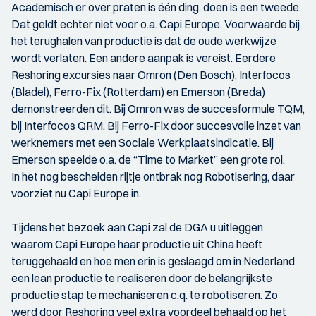
Academisch er over praten is één ding, doen is een tweede.
Dat geldt echter niet voor o.a. Capi Europe. Voorwaarde bij
het terughalen van productie is dat de oude werkwijze
wordt verlaten. Een andere aanpak is vereist. Eerdere
Reshoring excursies naar Omron (Den Bosch), Interfocos
(Bladel), Ferro-Fix (Rotterdam) en Emerson (Breda)
demonstreerden dit. Bij Omron was de succesformule TQM,
bij Interfocos QRM. Bij Ferro-Fix door succesvolle inzet van
werknemers met een Sociale Werkplaatsindicatie. Bij
Emerson speelde o.a. de “Time to Market” een grote rol.
In het nog bescheiden rijtje ontbrak nog Robotisering, daar
voorziet nu Capi Europe in.
Tijdens het bezoek aan Capi zal de DGA u uitleggen
waarom Capi Europe haar productie uit China heeft
teruggehaald en hoe men erin is geslaagd om in Nederland
een lean productie te realiseren door de belangrijkste
productie stap te mechaniseren c.q. te robotiseren. Zo
werd door Reshoring veel extra voordeel behaald op het