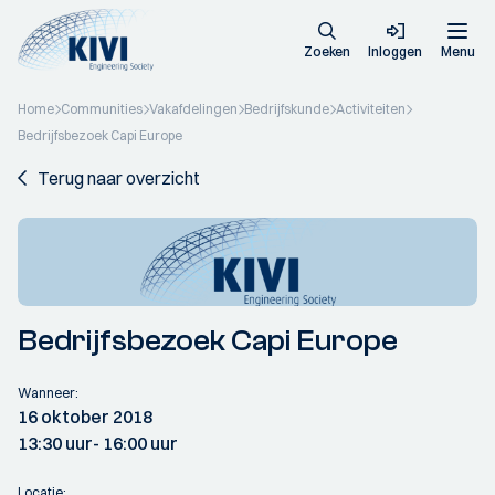
Zoeken
Inloggen
Menu
Home
Communities
Vakafdelingen
Bedrijfskunde
Activiteiten
Bedrijfsbezoek Capi Europe
Terug naar overzicht
Bedrijfsbezoek Capi Europe
Wanneer:
16 oktober 2018
13:30 uur
- 16:00 uur
Locatie: