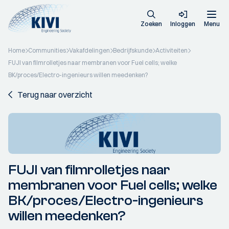
Zoeken
Inloggen
Menu
Home
Communities
Vakafdelingen
Bedrijfskunde
Activiteiten
FUJI van filmrolletjes naar membranen voor Fuel cells; welke
BK/proces/Electro-ingenieurs willen meedenken?
Terug naar overzicht
FUJI van filmrolletjes naar
membranen voor Fuel cells; welke
BK/proces/Electro-ingenieurs
willen meedenken?