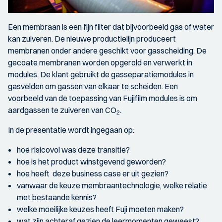
Een membraan is een fijn filter dat bijvoorbeeld gas of water
kan zuiveren. De nieuwe productielijn produceert
membranen onder andere geschikt voor gasscheiding. De
gecoate membranen worden opgerold en verwerkt in
modules. De klant gebruikt de gasseparatiemodules in
gasvelden om gassen van elkaar te scheiden. Een
voorbeeld van de toepassing van Fujifilm modules is om
aardgassen te zuiveren van CO
.
2
In de presentatie wordt ingegaan op:
hoe risicovol was deze transitie?
hoe is het product winstgevend geworden?
hoe heeft deze business case er uit gezien?
vanwaar de keuze membraantechnologie, welke relatie
met bestaande kennis?
welke moeilijke keuzes heeft Fuji moeten maken?
wat zijn achteraf gezien de leermomenten geweest?