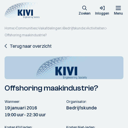
Zoeken
Inloggen
Menu
Home
Communities
Vakafdelingen
Bedrijfskunde
Activiteiten
Offshoring maakindustrie?
Terug naar overzicht
Offshoring maakindustrie?
Wanneer:
Organisator:
19 januari 2016
Bedrijfskunde
19:00 uur
- 22:30 uur
Kosten KIVI leden:
Kosten Niet-leden: