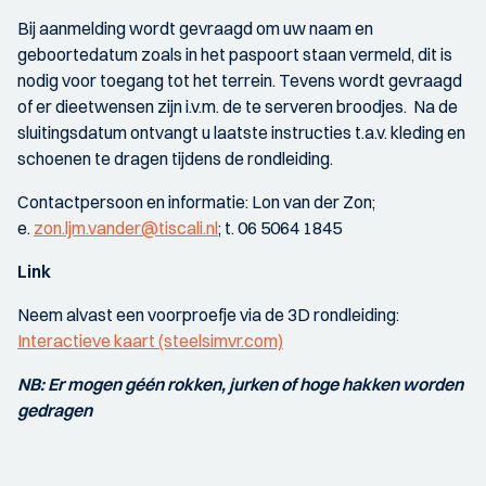
Bij aanmelding wordt gevraagd om uw naam en
geboortedatum zoals in het paspoort staan vermeld, dit is
nodig voor toegang tot het terrein. Tevens wordt gevraagd
of er dieetwensen zijn i.v.m. de te serveren broodjes. Na de
sluitingsdatum ontvangt u laatste instructies t.a.v. kleding en
schoenen te dragen tijdens de rondleiding.
Contactpersoon en informatie: Lon van der Zon;
e.
zon.ljm.vander@tiscali.nl
; t. 06 5064 1845
Link
Neem alvast een voorproefje via de 3D rondleiding:
Interactieve kaart (steelsimvr.com)
NB: Er mogen géén rokken, jurken of hoge hakken worden
gedragen