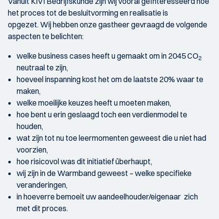
Vanuit KIVI Bedrijfskunde zijn wij vooral geïnteresseerd hoe
het proces tot de besluitvorming en realisatie is
opgezet. Wij hebben onze gastheer gevraagd de volgende
aspecten te belichten:
welke business cases heeft u gemaakt om in 2045 CO
2
neutraal te zijn,
hoeveel inspanning kost het om de laatste 20% waar te
maken,
welke moeilijke keuzes heeft u moeten maken,
hoe bent u erin geslaagd toch een verdienmodel te
houden,
wat zijn tot nu toe leermomenten geweest die u niet had
voorzien,
hoe risicovol was dit initiatief überhaupt,
wij zijn in de Warmband geweest – welke specifieke
veranderingen,
in hoeverre bemoeit uw aandeelhouder/eigenaar zich
met dit proces.