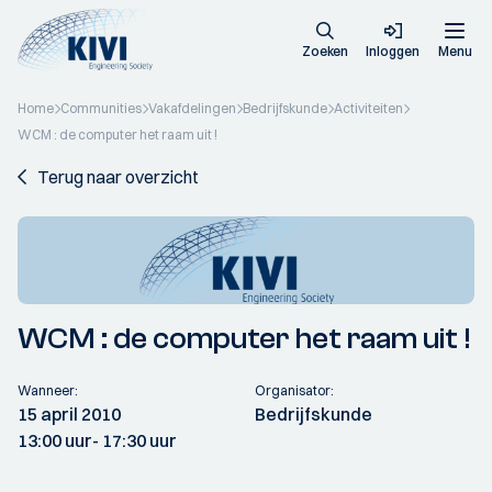
Zoeken
Inloggen
Menu
Home
Communities
Vakafdelingen
Bedrijfskunde
Activiteiten
WCM : de computer het raam uit !
Terug naar overzicht
WCM : de computer het raam uit !
Wanneer:
Organisator:
15 april 2010
Bedrijfskunde
13:00 uur
- 17:30 uur