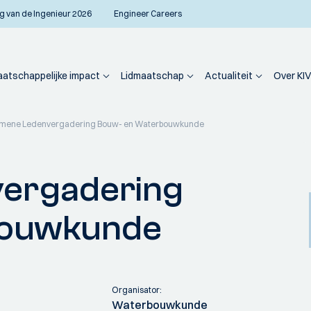
g van de Ingenieur 2026
Engineer Careers
atschappelijke impact
Lidmaatschap
Actualiteit
Over KIV
mene Ledenvergadering Bouw- en Waterbouwkunde
ergadering
bouwkunde
Organisator:
Waterbouwkunde