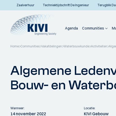
Zaalverhuur
Techniektijdschrift De Ingenieur
Terugblik Da
Agenda
Communities
Ma
Home
Communities
Vakafdelingen
Waterbouwkunde
Activiteiten
Alge
Terug naar overzicht
Algemene Ledenv
Bouw- en Water
Wanneer:
Locatie:
14 november 2022
KIVI Gebouw