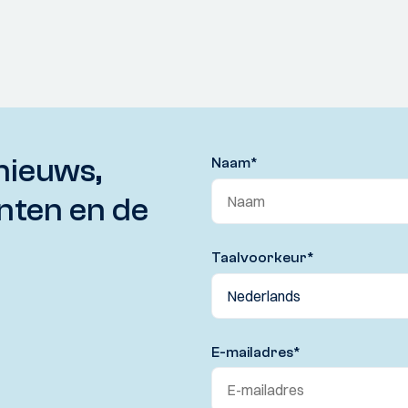
nieuws,
Naam
*
nten en de
Taalvoorkeur
*
E-mailadres
*