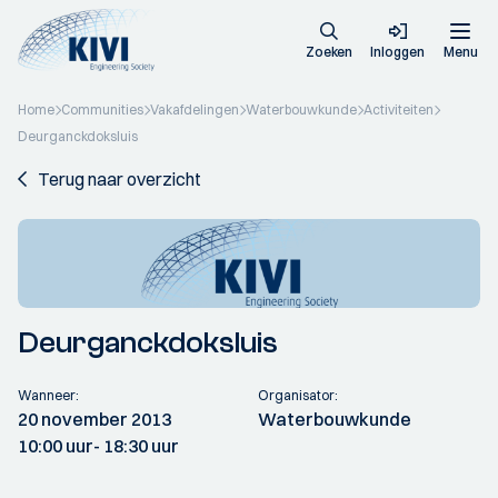
Zoeken
Inloggen
Menu
Home
Communities
Vakafdelingen
Waterbouwkunde
Activiteiten
Deurganckdoksluis
Terug naar overzicht
Deurganckdoksluis
Wanneer:
Organisator:
20 november 2013
Waterbouwkunde
10:00 uur
- 18:30 uur