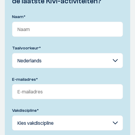
de laatste KIVI-activiteiten?
Naam
*
Taalvoorkeur
*
E-mailadres
*
Vakdiscipline
*