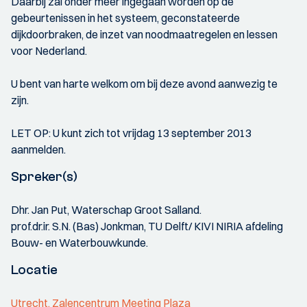
Daarbij zal onder meer ingegaan worden op de
gebeurtenissen in het systeem, geconstateerde
dijkdoorbraken, de inzet van noodmaatregelen en lessen
voor Nederland.
U bent van harte welkom om bij deze avond aanwezig te
zijn.
LET OP: U kunt zich tot vrijdag 13 september 2013
aanmelden.
Spreker(s)
Dhr. Jan Put, Waterschap Groot Salland.
prof.dr.ir. S.N. (Bas) Jonkman, TU Delft/ KIVI NIRIA afdeling
Bouw- en Waterbouwkunde.
Locatie
Utrecht, Zalencentrum Meeting Plaza