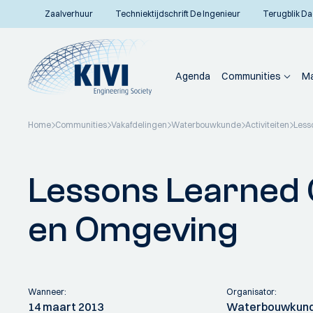
Zaalverhuur
Techniektijdschrift De Ingenieur
Terugblik Da
Agenda
Communities
Ma
Home
Communities
Vakafdelingen
Waterbouwkunde
Activiteiten
Less
Terug naar overzicht
Lessons Learned
en Omgeving
Wanneer:
Organisator:
14 maart 2013
Waterbouwkun