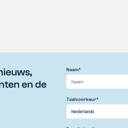
nieuws,
Naam
*
nten en de
Taalvoorkeur
*