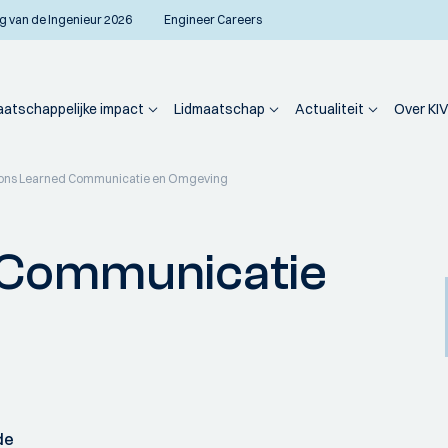
g van de Ingenieur 2026
Engineer Careers
atschappelijke impact
Lidmaatschap
Actualiteit
Over KIV
ons Learned Communicatie en Omgeving
 Communicatie
de