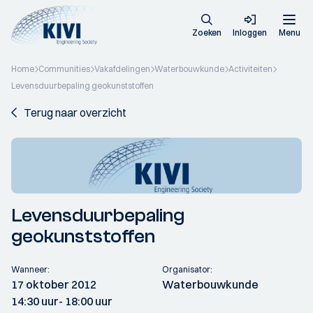
Zoeken
Inloggen
Menu
Home
Communities
Vakafdelingen
Waterbouwkunde
Activiteiten
Levensduurbepaling geokunststoffen
Terug naar overzicht
Levensduurbepaling
geokunststoffen
Wanneer:
Organisator:
17 oktober 2012
Waterbouwkunde
14:30 uur
- 18:00 uur